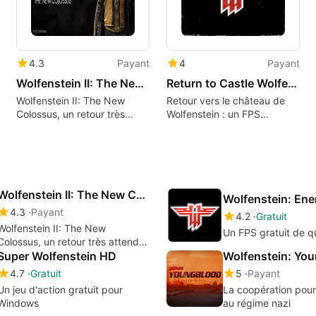
4.3
Payant
4
Payant
Wolfenstein II: The New Colossus
Return to Castle Wolfenstein
Wolfenstein II: The New
Retour vers le château de
Colossus, un retour très
Wolfenstein : un FPS
attendu !
captivant
Wolfenstein II: The New Colossus
4.3
Payant
4.2
Gratuit
Wolfenstein II: The New
Un FPS gratuit de qu
Colossus, un retour très attendu
Super Wolfenstein HD
Wolfenstein: Yo
4.7
Gratuit
5
Payant
Un jeu d'action gratuit pour
La coopération pour 
Windows
au régime nazi