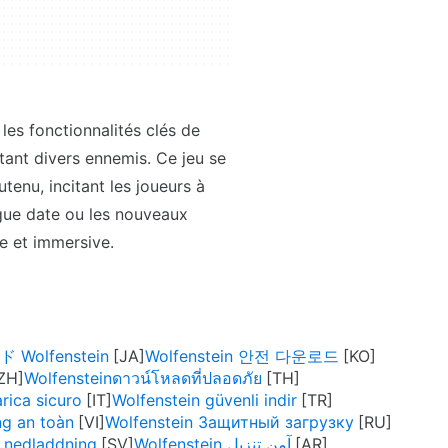
les fonctionnalités clés de
tant divers ennemis. Ce jeu se
enu, incitant les joueurs à
ngue date ou les nouveaux
e et immersive.
olfenstein
Wolfenstein 안전 다운로드
Wolfensteinดาวน์โหลดที่ปลอดภัย
rica sicuro
Wolfenstein güvenli indir
ng an toàn
Wolfenstein Защитный загрузку
r nedladdning
Wolfenstein آمن تنزيل